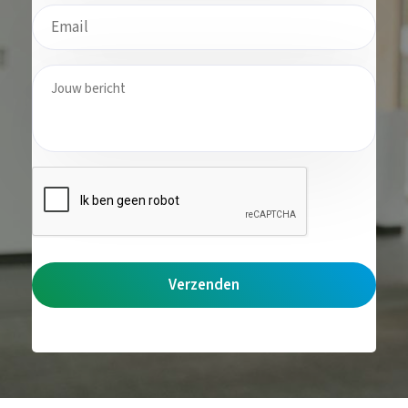
E-
mailadres
Jouw
bericht
CAPTCHA