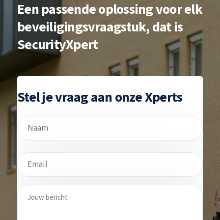
Een passende
oplossing voor elk
beveiligingsvraagstuk,
dat is
SecurityXpert
Stel je vraag aan onze Xperts
Naam
Voornaam
E-
mailadres
Jouw
bericht