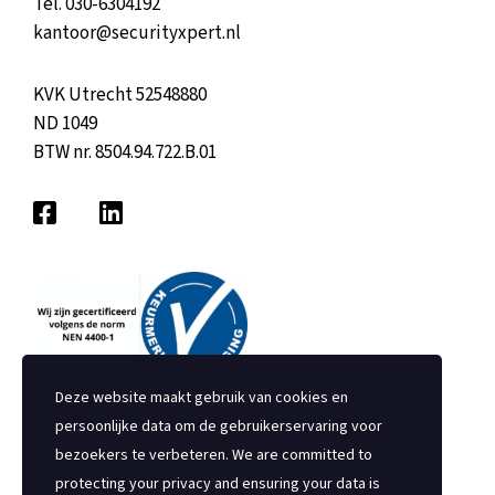
Tel.
030-6304192
kantoor@securityxpert.nl
KVK Utrecht 52548880
ND 1049
BTW nr. 8504.94.722.B.01
Deze website maakt gebruik van cookies en
persoonlijke data om de gebruikerservaring voor
bezoekers te verbeteren. We are committed to
protecting your privacy and ensuring your data is